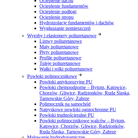
Ocieplenie dachu
Ocieplenie fundamentów
Ocieplenie podłogi
Ocieplenie stropu
Hydroizolacje fundamentów i dachów
Wygłuszanie pomieszczeń
Wyroby i elastomery poliuretanowe
Listwy poliuretanowe
Maty poliuretanowe
Płyty poliuretanowe
Profile poliuretanowe
Tuleje poliuretanowe
Wałki i rolki poliuretanowe
Powłoki polimocznikowe
Powłoki antykorozyjne PU
Powłoki chemoodporne – Bytom, Katowice,
Chorzów, Gliwice, Radzionków, Ruda Śląska,
Tarnowskie Góry, Zabrze
Polimocznik na samochód
Natryskowe powłoki ogniochronne PU
Powłoki trudnościeralne PU
Powłoki polimocznikowe walców – Bytom,
Katowice, Chorzów, Gliwice, Radzionków,
Ruda Śląska, Tarnowskie Góry, Zabrze
Malowanie hydrodynamiczne