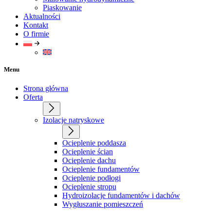
Piaskowanie
Aktualności
Kontakt
O firmie
Menu
Strona główna
Oferta
Izolacje natryskowe
Ocieplenie poddasza
Ocieplenie ścian
Ocieplenie dachu
Ocieplenie fundamentów
Ocieplenie podłogi
Ocieplenie stropu
Hydroizolacje fundamentów i dachów
Wygłuszanie pomieszczeń