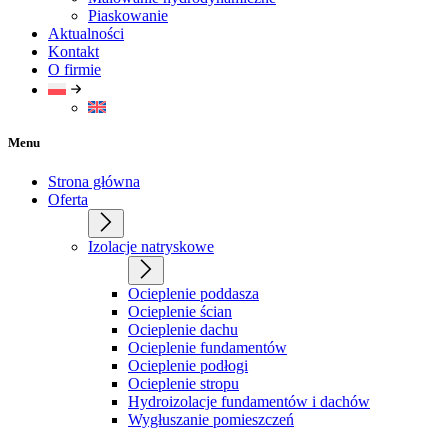
Piaskowanie
Aktualności
Kontakt
O firmie
Menu
Strona główna
Oferta
Izolacje natryskowe
Ocieplenie poddasza
Ocieplenie ścian
Ocieplenie dachu
Ocieplenie fundamentów
Ocieplenie podłogi
Ocieplenie stropu
Hydroizolacje fundamentów i dachów
Wygłuszanie pomieszczeń