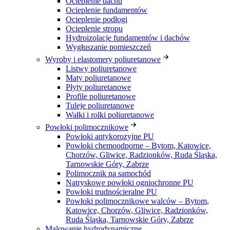
Ocieplenie dachu
Ocieplenie fundamentów
Ocieplenie podłogi
Ocieplenie stropu
Hydroizolacje fundamentów i dachów
Wygłuszanie pomieszczeń
Wyroby i elastomery poliuretanowe
Listwy poliuretanowe
Maty poliuretanowe
Płyty poliuretanowe
Profile poliuretanowe
Tuleje poliuretanowe
Wałki i rolki poliuretanowe
Powłoki polimocznikowe
Powłoki antykorozyjne PU
Powłoki chemoodporne – Bytom, Katowice,
Chorzów, Gliwice, Radzionków, Ruda Śląska,
Tarnowskie Góry, Zabrze
Polimocznik na samochód
Natryskowe powłoki ogniochronne PU
Powłoki trudnościeralne PU
Powłoki polimocznikowe walców – Bytom,
Katowice, Chorzów, Gliwice, Radzionków,
Ruda Śląska, Tarnowskie Góry, Zabrze
Malowanie hydrodynamiczne